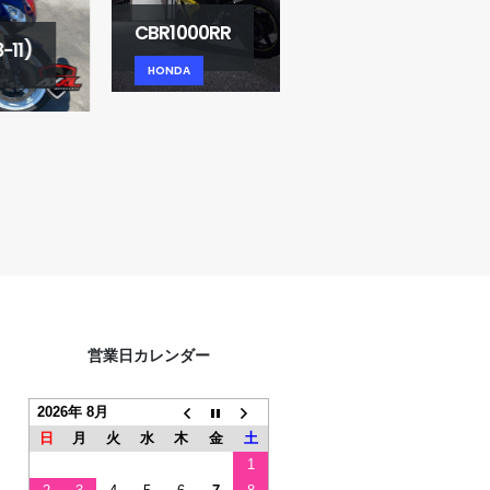
CBR1000RR
HONDA
ハンターカブ CT125
HONDA
営業日カレンダー
2026年 8月
日
月
火
水
木
金
土
1