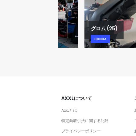
SF100
グロム (25)
HONDA
HONDA
AXXLについて
AxxLとは
特定商取引法に関する記述
プライバシーポリシー