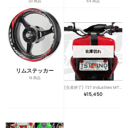
20
商品
64
商品
在庫切れ
リムステッカー
19
商品
(生産終了) TST Industries MT-09 (14-16) ウィンカー内蔵 LEDテールライト
¥
15,450