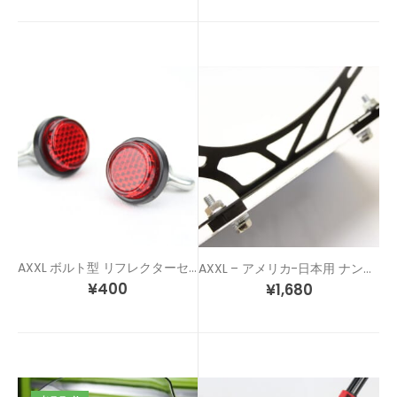
AXXL ボルト型 リフレクターセット
AXXL – アメリカ-日本用 ナンバー穴 変換ステーキット
¥
400
¥
1,680