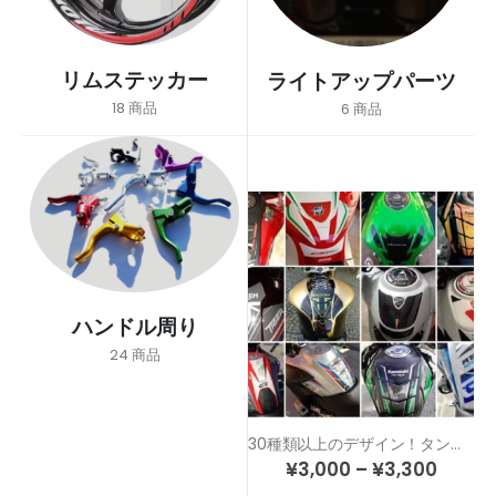
リムステッカー
ライトアップパーツ
18
商品
6
商品
ハンドル周り
24
商品
30種類以上のデザイン！タンクのドレスアップ＆傷防止！カスタム タンクパッド
¥
3,000
–
¥
3,300