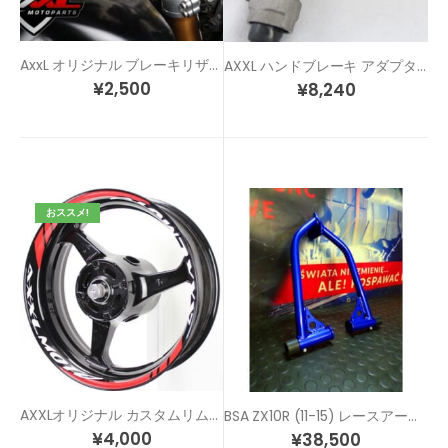
AxxL オリジナル ブレーキリザーバーカバーセット
AXXL ハンドブレーキ アダプター
¥
2,500
¥
8,240
おススメ!
AXXLオリジナル カスタムリムステッカー SP1
BSA ZX10R (11-15) レースアーマー
¥
4,000
¥
38,500