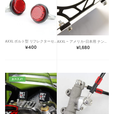
AXXL ボルト型 リフレクターセット
AXXL – アメリカ-日本用 ナンバー穴 変換ステーキット
¥
400
¥
1,680
おススメ!