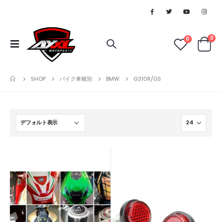
0
0
SHOP
バイク車種別
BMW
G310R/GS