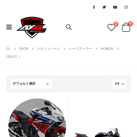
0
0
SHOP
スタントパーツ
レースアーマー
HONDA
125CC ～