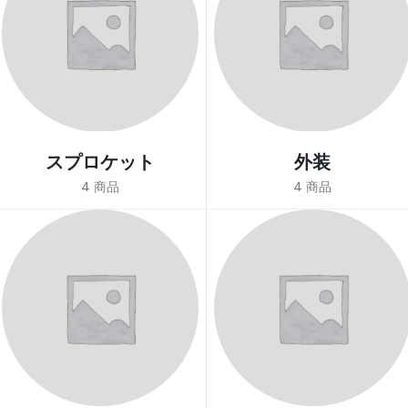
スプロケット
外装
4
商品
4
商品