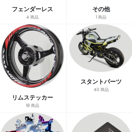
フェンダーレス
その他
4
商品
1
商品
スタントパーツ
40
商品
リムステッカー
18
商品