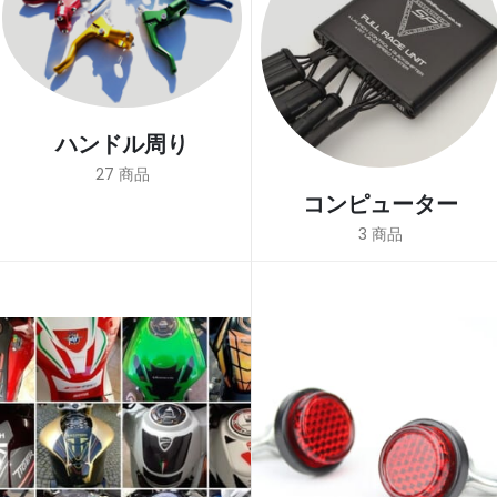
ハンドル周り
27
商品
コンピューター
3
商品