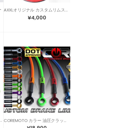
ー
AXXLオリジナル カスタムリムステッカー SP1
¥
4,000
TI BARS クリップオンハンドル 各サイズ/各色
COREMOTO カラー 油圧クラッチホース ZX-9R
¥
18,900