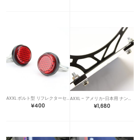
AXXL ボルト型 リフレクターセット
AXXL – アメリカ-日本用 ナンバー穴 変換ステーキット
¥
400
¥
1,680