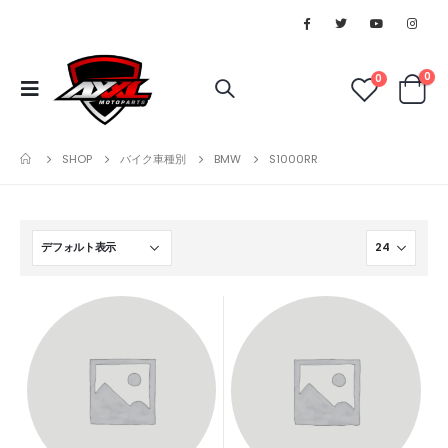
0
0
SHOP
バイク車種別
BMW
S1000RR