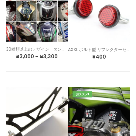
30種類以上のデザイン！タンクのドレスアップ＆傷防止！カスタム タンクパッド
AXXL ボルト型 リフレクターセット
¥
3,000
–
¥
3,300
¥
400
おススメ!