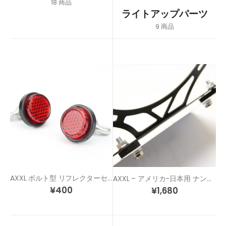
18
商品
ライトアップパーツ
9
商品
AXXL ボルト型 リフレクターセット
AXXL – アメリカ-日本用 ナンバー穴 変換ステーキット
¥
400
¥
1,680