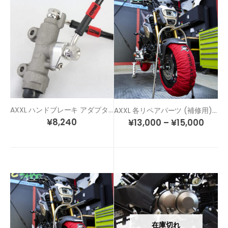
AXXL ハンドブレーキ アダプター
AXXL 各リペアパーツ (補修用) タイヤウォーマー 12インチ用
¥
8,240
¥
13,000
–
¥
15,000
在庫切れ