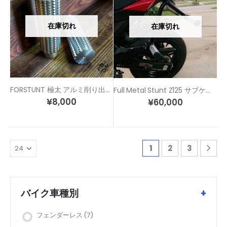
在庫切れ
在庫切れ
FORSTUNT 極太 アルミ削り出し スタント 汎用 ステップ ペグ
Full Metal Stunt Z125 サブケージ / ウィリーバー
¥
8,000
¥
60,000
1
2
3
バイク車種別
+
フェンダーレス
(7)