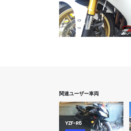
関連ユーザー車両
ZF-R6