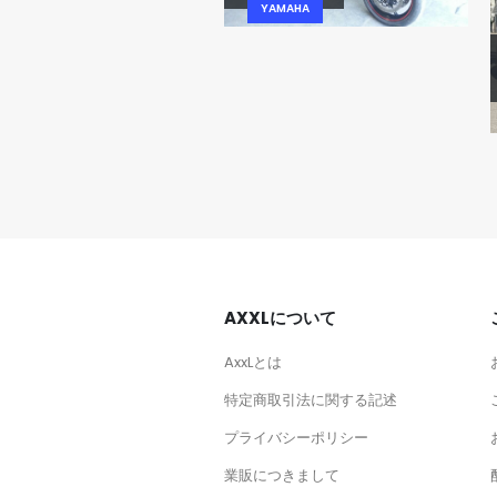
YAMAHA
YZF-R25 (15-17)
YAMAHA
AXXLについて
AxxLとは
特定商取引法に関する記述
プライバシーポリシー
業販につきまして