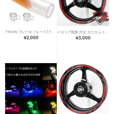
TYGON ブレーキフルード/クラッチフルード 専用ホース (クリア)
イタリア国旗 付き カスタムリムステッカー STD5-IT
¥
2,000
¥
3,000