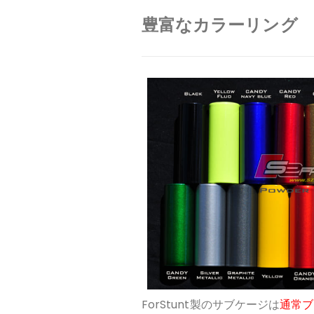
豊富なカラーリング
ForStunt製のサブケージは
通常ブ