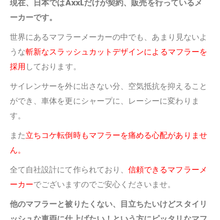
現在、日本ではAxxLだけが契約、販売を行っているメ
ーカーです。
世界にあるマフラーメーカーの中でも、あまり見ないよ
うな
斬新なスラッシュカットデザインによるマフラーを
採用
しております。
サイレンサーを外に出さない分、空気抵抗を抑えること
ができ、車体を更にシャープに、レーシーに変わりま
す。
また
立ちコケ転倒時もマフラーを痛める心配がありませ
ん。
全て自社設計にて作られており、
信頼できるマフラーメ
ーカー
でございますのでご安心くださいませ。
他のマフラーと被りたくない、目立ちたいけどスタイリ
ッシュな車両に仕上げたい！という方にピッタリなマフ