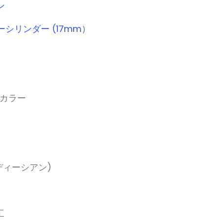
ン
ーシリンダー (17mm）
クカラー
ディーシアン)
工