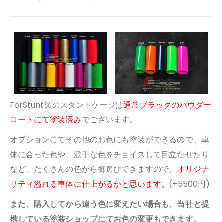
ForStunt製のスタントケージは
通常ブラックのパウダー
コートにて塗装済み
でございます。
オプションにてその他のお色にも塗装ができるので、車
体に合った色や、派手な色をチョイスして目立たせたり
など、
たくさんの色から御選びできますので
、オリジナ
リティ溢れる車体に仕上がるかと思います。
(+5500円)
また、購入してから違う色に変えたい場合も、当社と提
携している塗装ショップにてお色の変更もできます。