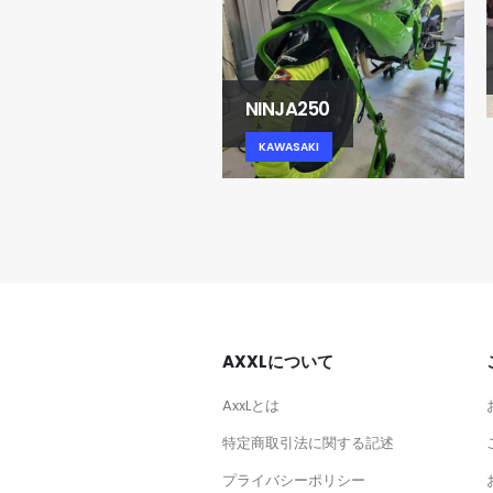
X-10R
KAWASAKI
NINJA250
KAWASAKI
AXXLについて
AxxLとは
特定商取引法に関する記述
プライバシーポリシー